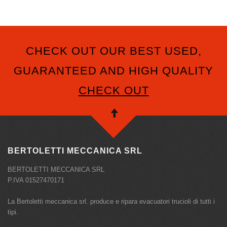
CHECK OUT OUR BEST USED,
GUARANTEED AND HIGH QUALITY
CHECK OUT
BERTOLETTI MECCANICA SRL
BERTOLETTI MECCANICA SRL
P.IVA 01527470171
La Bertoletti meccanica srl. produce e ripara evacuatori trucioli di tutti i
tipi.